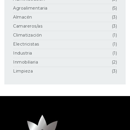
Agroalimentaria
(5)
Almacén
(3)
Camareros/as
(3)
Climatización
(1)
Electricistas
(1)
Industria
(1)
Inmobiliaria
(2)
Limpieza
(3)