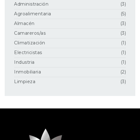
Administración
(3)
Agroalimentaria
(5)
Almacén
(3)
Camareros/as
(3)
Climatización
(1)
Electricistas
(1)
Industria
(1)
Inmobiliaria
(2)
Limpieza
(3)